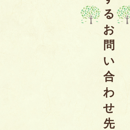
る
お
問
い
合
わ
せ
先