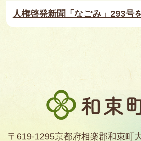
人権啓発新聞「なごみ」293号
和
束
町
〒619-1295京都府相楽郡和束町
役