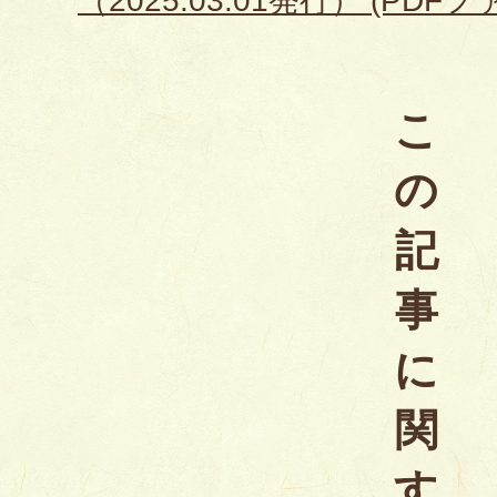
（2025.03.01発行） (PDFファ
こ
の
記
事
に
関
す