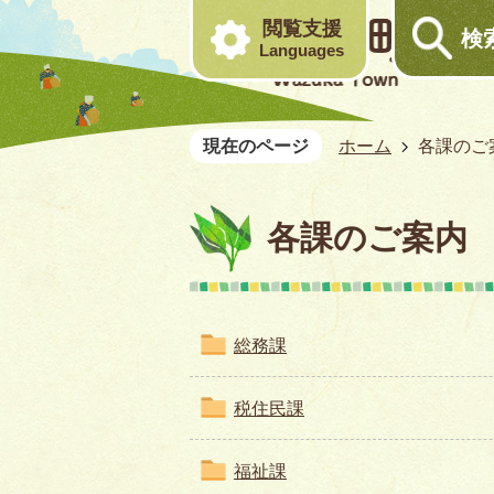
閲覧支援
検
Languages
現在のページ
ホーム
各課のご
各課のご案内
総務課
税住民課
福祉課