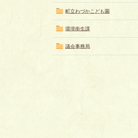
町立わづかこども園
環境衛生課
議会事務局