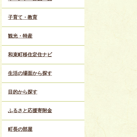
子育て・教育
観光・特産
和束町移住定住ナビ
生活の場面から探す
目的から探す
ふるさと応援寄附金
町長の部屋