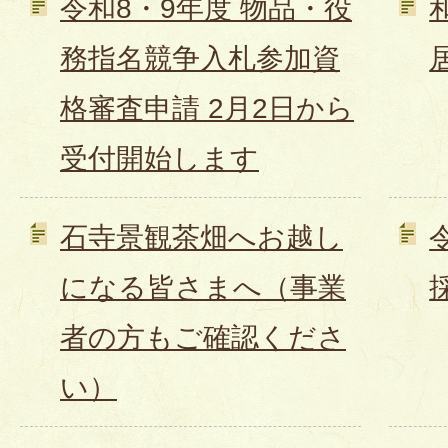
令和8・9年度 物品・役
務指名競争入札参加資
格審査申請 2月2日から
受付開始します
石寺景観茶畑へお越し
になる皆さまへ（事業
者の方もご確認くださ
い）