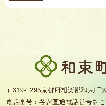
和
束
町
〒619-1295京都府相楽郡和束町
役
電話番号：各課直通電話番号を
場