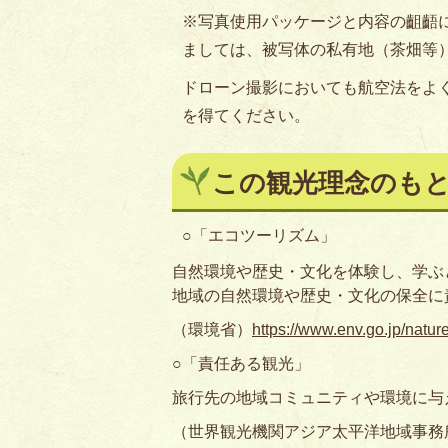
※写真使用パッケージと内容の齟齬
ましては、被写体の私有地（茶畑等
ドローン撮影においても航空法をよ
を得てください。
この観光理念のも
○「エコツーリズム」
自然環境や歴史・文化を体験し、学ぶ
地域の自然環境や歴史・文化の保全に
（環境省）
https://www.env.go.jp/natur
○「責任ある観光」
旅行先の地域コミュニティや環境に与
（世界観光機関アジア太平洋地域事務