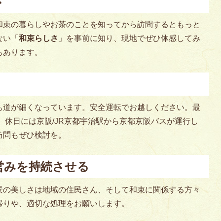
さ
和束の暮らしやお茶のことを知ってから訪問するともっと
ない「
和束らしさ
」を事前に知り、現地でぜひ体感してみ
もあります。
も道が細くなっています。安全運転でお越しください。最
、休日には京阪/JR京都宇治駅から京都京阪バスが運行し
訪問もぜひ検討を。
営みを持続させる
景の美しさは地域の住民さん、そして和束に関係する方々
帰りや、適切な処理をお願いします。