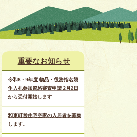
重要なお知らせ
令和8・9年度 物品・役務指名競
争入札参加資格審査申請 2月2日
から受付開始します
和束町営住宅空家の入居者を募集
します。