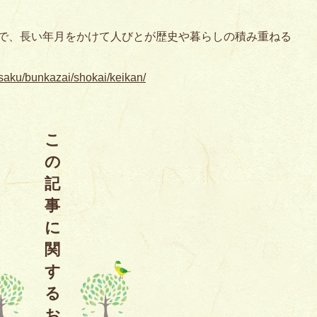
で、長い年月をかけて人びとが歴史や暮らしの積み重ねる
isaku/bunkazai/shokai/keikan/
こ
の
記
事
に
関
す
る
お