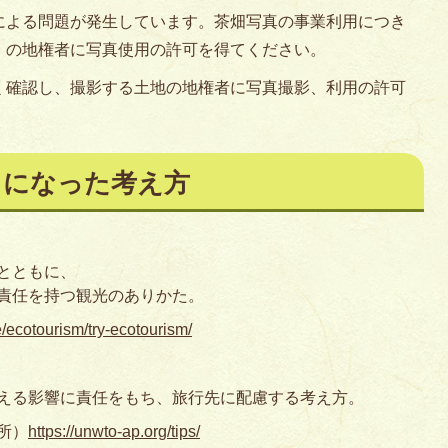
による問題が発生しています。茶畑写真の事業利用につき
）の地権者に写真使用の許可を得てください。
く確認し、撮影する土地の地権者に写真撮影、利用の許可
とになった考え方
とともに、
責任を持つ観光のありかた。
e/ecotourism/try-ecotourism/
える影響に責任をもち、旅行先に配慮する考え方。
所）
https://unwto-ap.org/tips/