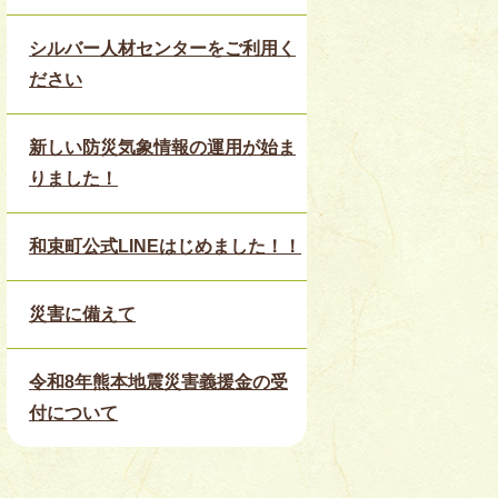
シルバー人材センターをご利用く
ださい
新しい防災気象情報の運用が始ま
りました！
和束町公式LINEはじめました！！
災害に備えて
令和8年熊本地震災害義援金の受
付について