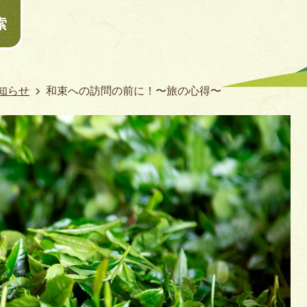
索
知らせ
和束への訪問の前に！〜旅の心得〜