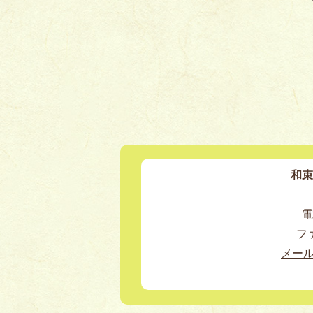
和束
電
ファ
メー