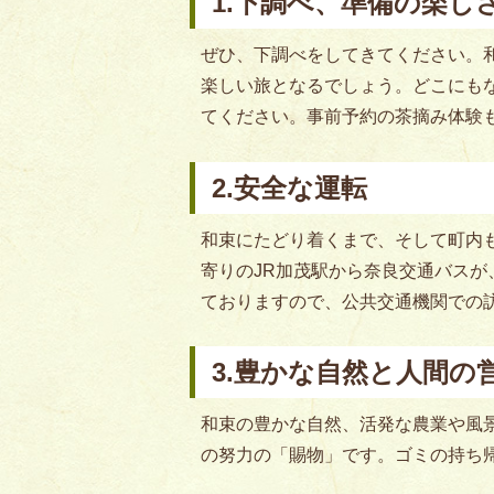
1.下調べ、準備の楽し
ぜひ、下調べをしてきてください。
楽しい旅となるでしょう。どこにも
てください。事前予約の茶摘み体験
2.安全な運転
和束にたどり着くまで、そして町内
寄りのJR加茂駅から奈良交通バスが
ておりますので、公共交通機関での
3.豊かな自然と人間の
和束の豊かな自然、活発な農業や風
の努力の「賜物」です。ゴミの持ち