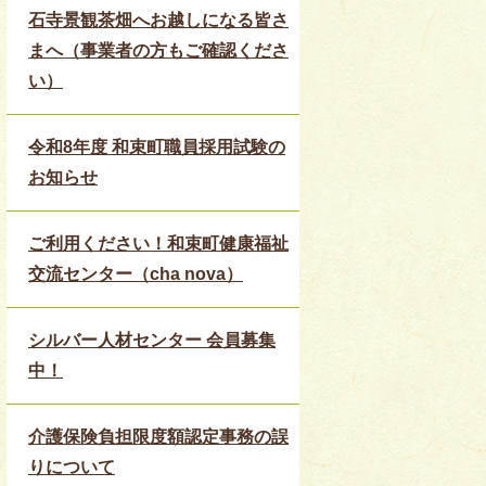
石寺景観茶畑へお越しになる皆さ
まへ（事業者の方もご確認くださ
い）
令和8年度 和束町職員採用試験の
お知らせ
ご利用ください！和束町健康福祉
交流センター（cha nova）
シルバー人材センター 会員募集
中！
介護保険負担限度額認定事務の誤
りについて