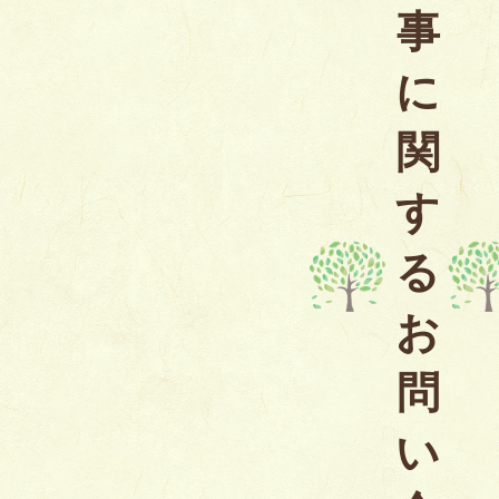
事
に
関
す
る
お
問
い