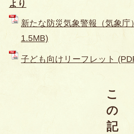
より
新たな防災気象警報（気象庁） 
1.5MB)
子ども向けリーフレット (PDFフ
こ
の
記