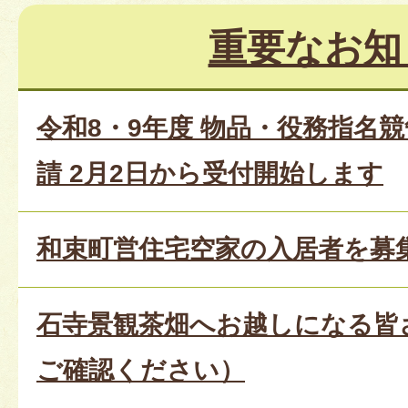
重要なお知
令和8・9年度 物品・役務指名
請 2月2日から受付開始します
和束町営住宅空家の入居者を募
石寺景観茶畑へお越しになる皆
ご確認ください）