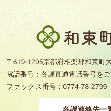
和
束
町
〒619-1295京都府相楽郡和束町
役
電話番号：各課直通電話番号を
場
ファックス番号：0774-78-2799
各課連絡先一