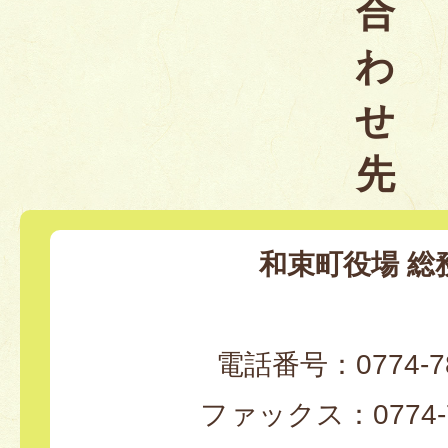
合
わ
せ
先
和束町役場 総
電話番号：0774-78
ファックス：0774-7