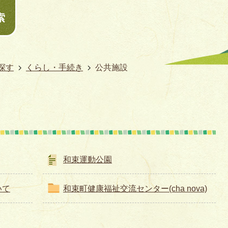
索
探す
くらし・手続き
公共施設
和束運動公園
いて
和束町健康福祉交流センター(cha nova)