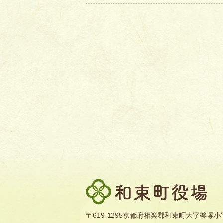
和
束
町
〒619-1295京都府相楽郡和束町大字釜塚小字
役