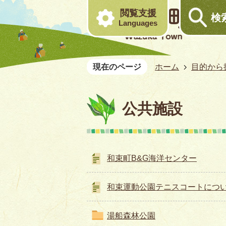
閲覧支援
検
Languages
現在のページ
ホーム
目的から
公共施設
和束町B&G海洋センター
和束運動公園テニスコートにつ
湯船森林公園