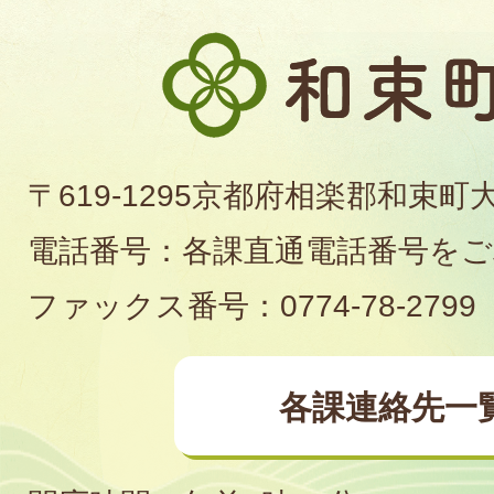
和
束
町
〒619-1295京都府相楽郡和束町
役
電話番号：各課直通電話番号を
場
ファックス番号：0774-78-2799
各課連絡先一