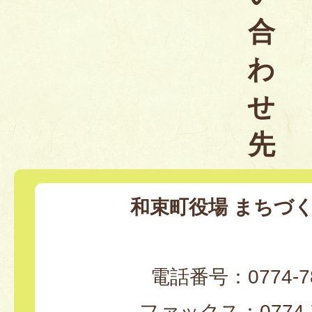
合
わ
せ
先
和束町役場 まちづ
電話番号：0774-78
ファックス：0774-7