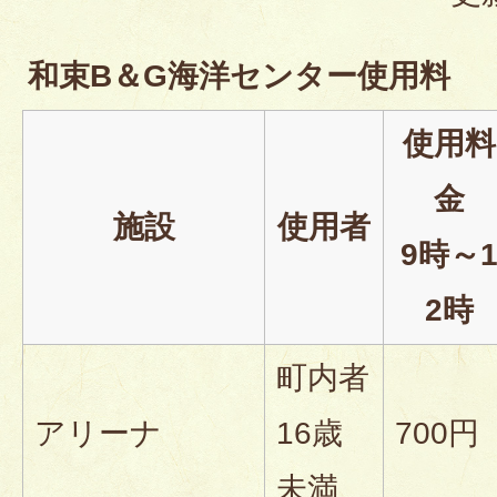
和束B＆G海洋センター使用料
使用料
金
施設
使用者
9時～
2時
町内者
アリーナ
16歳
700円
未満