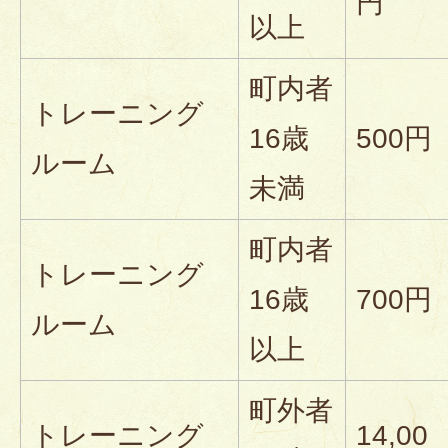
円
以上
町内者
トレーニング
16歳
500円
ルーム
未満
町内者
トレーニング
16歳
700円
ルーム
以上
町外者
トレーニング
14,00