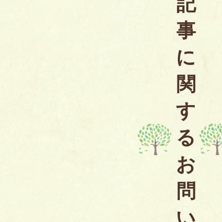
記
事
に
関
す
る
お
問
い