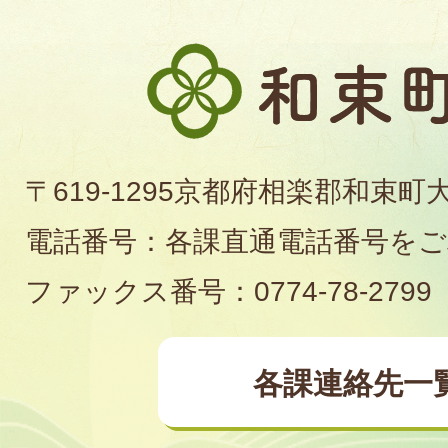
和
束
町
〒619-1295京都府相楽郡和束町
役
電話番号：各課直通電話番号を
場
ファックス番号：0774-78-2799
各課連絡先一