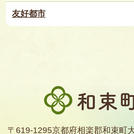
友好都市
和
束
町
〒619-1295京都府相楽郡和束町
役