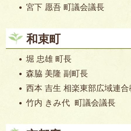
宮下 愿吾 町議会議長
和束町
堀 忠雄 町長
森脇 美隆 副町長
西本 吉生 相楽東部広域連
竹内 きみ代 町議会議長