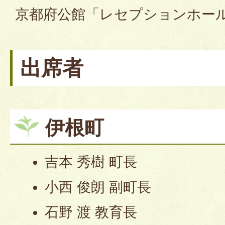
京都府公館「レセプションホー
出席者
伊根町
吉本 秀樹 町長
小西 俊朗 副町長
石野 渡 教育長