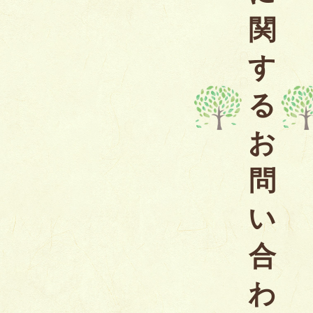
関
す
る
お
問
い
合
わ