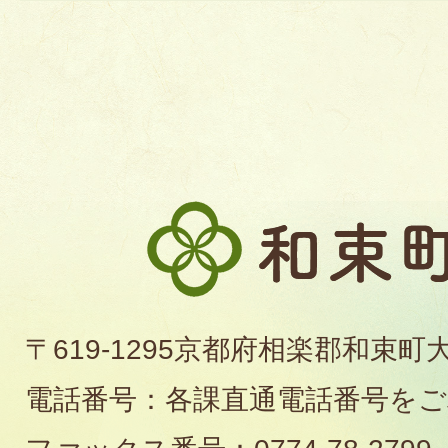
和
束
町
〒619-1295京都府相楽郡和束町
役
電話番号：各課直通電話番号を
場