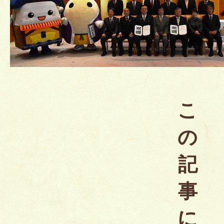
こ
の
記
事
に