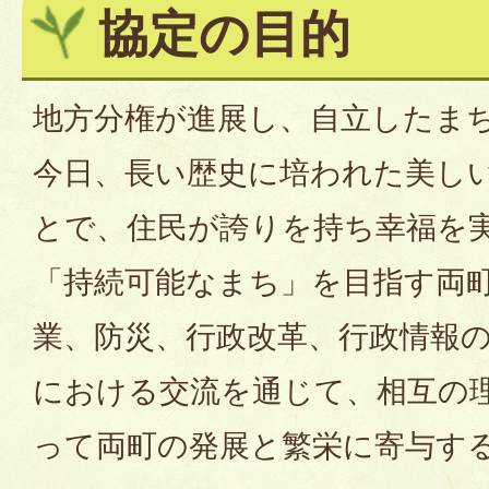
協定の目的
地方分権が進展し、自立したま
今日、長い歴史に培われた美し
とで、住民が誇りを持ち幸福を
「持続可能なまち」を目指す両
業、防災、行政改革、行政情報
における交流を通じて、相互の
って両町の発展と繁栄に寄与す