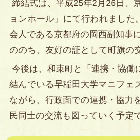
締結式は、平成25年2月26日
ョンホール」にて行われました
会人である京都府の岡西副知事
ののち、友好の証として町旗の
今後は、和束町と「連携・協働
結んでいる早稲田大学マニフェ
ながら、行政面での連携・協力
民同士の交流も図っていく予定