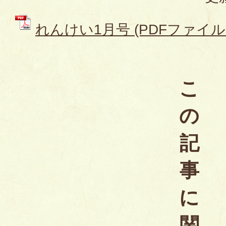
れんけい1月号 (PDFファイル: 
こ
の
記
事
に
関