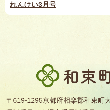
れんけい3月号
和
束
町
〒619-1295京都府相楽郡和束町
役