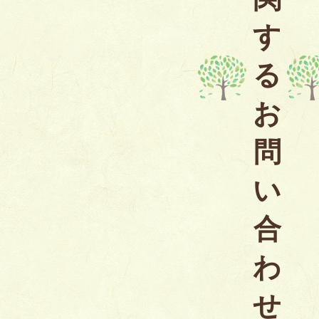
す
る
お
問
い
合
わ
せ