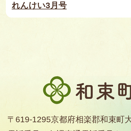
れんけい3月号
和
束
町
〒619-1295京都府相楽郡和束町
役