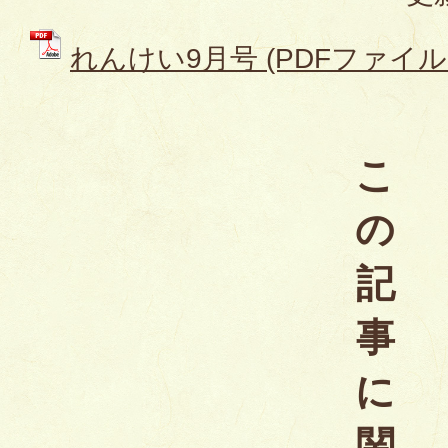
れんけい9月号 (PDFファイル: 
こ
の
記
事
に
関