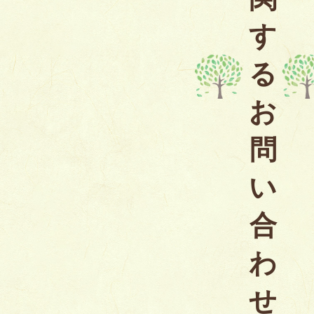
す
る
お
問
い
合
わ
せ