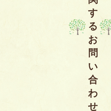
す
る
お
問
い
合
わ
せ