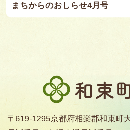
まちからのおしらせ4月号
和
束
町
〒619-1295京都府相楽郡和束町
役