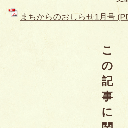
まちからのおしらせ1月号 (PDF
こ
の
記
事
に
関