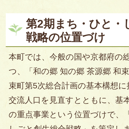
第2期まち・ひと・
戦略の位置づけ
本町では、今般の国や京都府の
つ、「和の郷 知の郷 茶源郷 和
束町第5次総合計画の基本構想に
交流人口を見直すとともに、基
の重点事業という位置づけで、
しごと創生総合戦略」を策定し