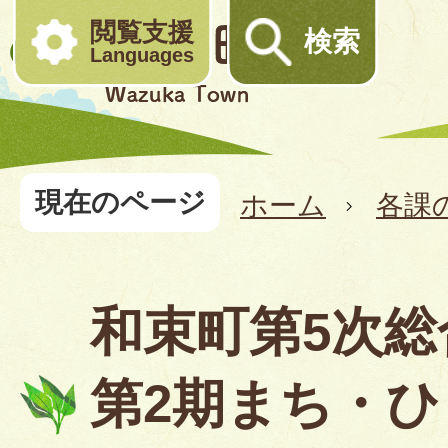
閲覧支援
検索
Languages
現在のページ
ホーム
各課
和束町第5次総
第2期まち・