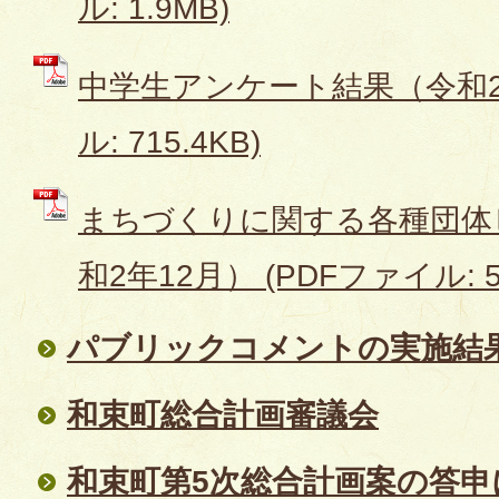
ル: 1.9MB)
中学生アンケート結果（令和2年
ル: 715.4KB)
まちづくりに関する各種団体
和2年12月） (PDFファイル: 50
パブリックコメントの実施結
和束町総合計画審議会
和束町第5次総合計画案の答申