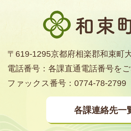
和
束
町
〒619-1295京都府相楽郡和束町
役
電話番号：各課直通電話番号を
場
ファックス番号：0774-78-2799
各課連絡先一