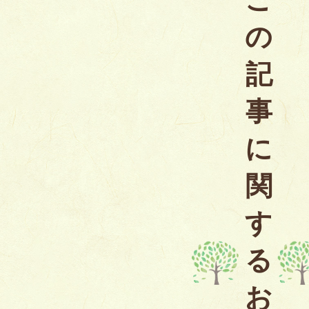
の
記
事
に
関
す
る
お