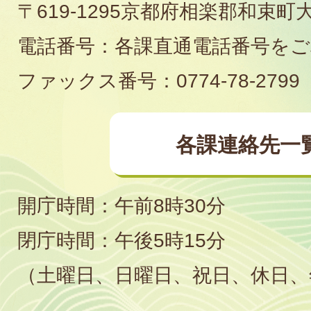
〒619-1295京都府相楽郡和束町
役
電話番号：各課直通電話番号を
場
ファックス番号：0774-78-2799
各課連絡先一
開庁時間：午前8時30分
閉庁時間：午後5時15分
（土曜日、日曜日、祝日、休日、