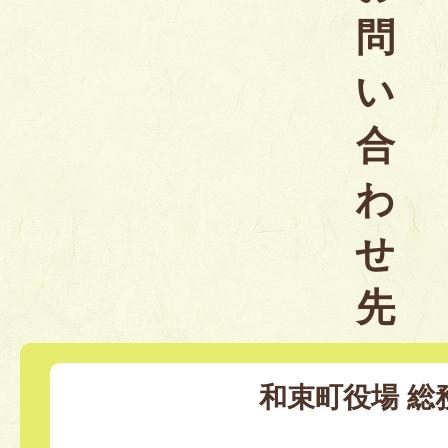
問
い
合
わ
せ
先
和束町役場 総