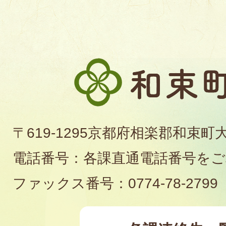
和
束
町
〒619-1295京都府相楽郡和束町
役
電話番号：各課直通電話番号を
場
ファックス番号：0774-78-2799