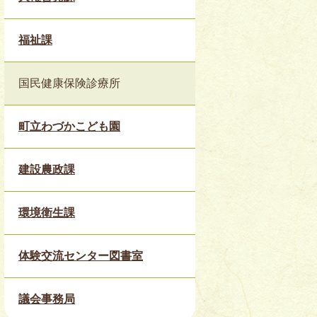
福祉課
国民健康保険診療所
町立わづかこども園
建設農政課
環境衛生課
体験交流センター図書室
議会事務局