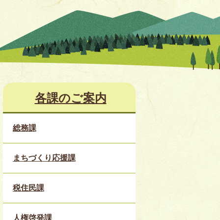
各課のご案内
総務課
まちづくり応援課
税住民課
人権啓発課