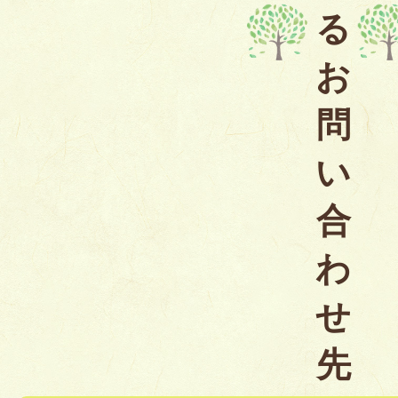
る
お
問
い
合
わ
せ
先