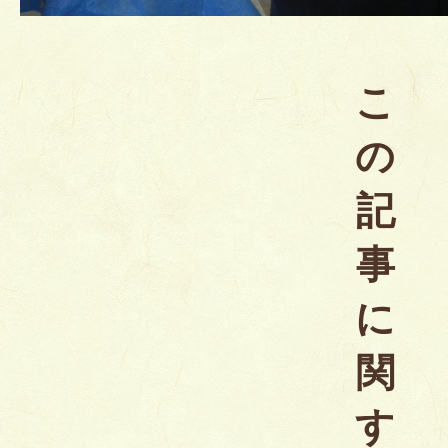
こ
の
記
事
に
関
す