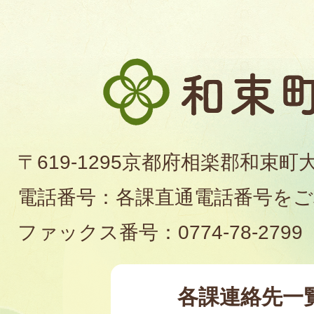
和
束
町
〒619-1295京都府相楽郡和束町
役
電話番号：各課直通電話番号を
場
ファックス番号：0774-78-2799
各課連絡先一