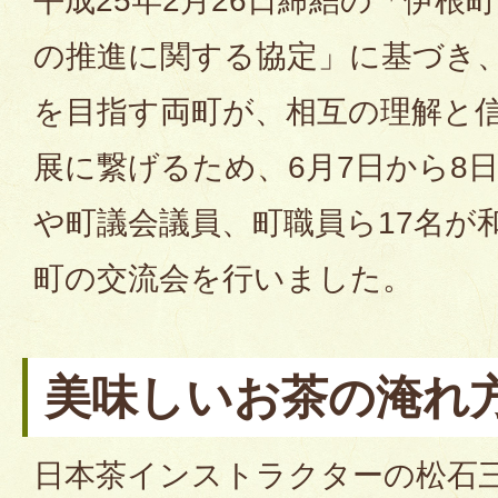
平成25年2月26日締結の「伊根
の推進に関する協定」に基づき
を目指す両町が、相互の理解と
展に繋げるため、6月7日から8
や町議会議員、町職員ら17名が
町の交流会を行いました。
美味しいお茶の淹れ
日本茶インストラクターの松石