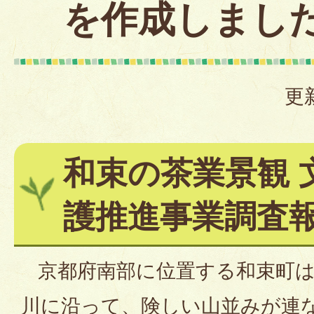
を作成しまし
更
和束の茶業景観 
護推進事業調査
京都府南部に位置する和束町は
川に沿って、険しい山並みが連