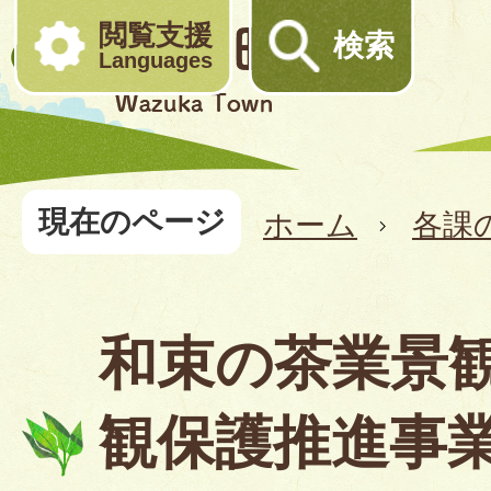
閲覧支援
検索
Languages
現在のページ
ホーム
各課
和束の茶業景観
観保護推進事