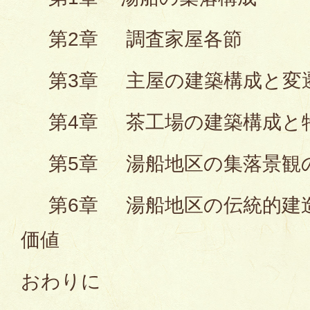
第2章 調査家屋各節
第3章 主屋の建築構成と変
第4章 茶工場の建築構成と
第5章 湯船地区の集落景観
第6章 湯船地区の伝統的建
価値
おわりに