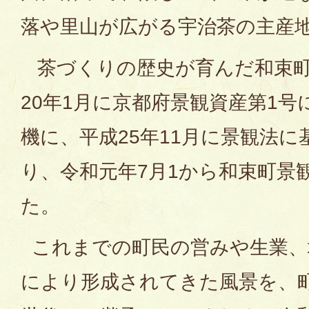
落や里山が広がる宇治茶の主産
茶づくりの歴史が育んだ和束町
20年1月に京都府景観資産第1
機に、平成25年11月に景観法
り、令和元年7月1から和束町景
た。
これまでの町民の営みや生業、
により形成されてきた風景を、