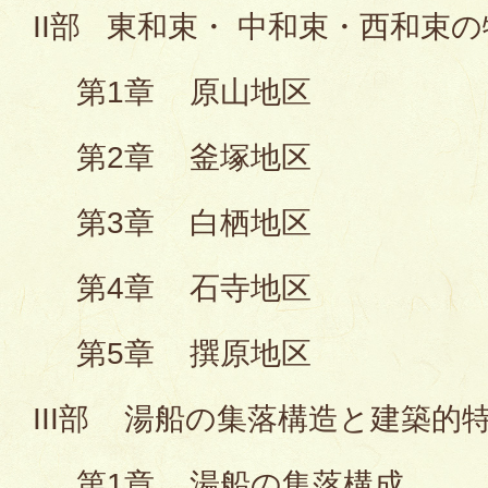
II部 東和束・ 中和束・西和束
第1章 原山地区
第2章 釜塚地区
第3章 白栖地区
第4章 石寺地区
第5章 撰原地区
III部 湯船の集落構造と建築的
第1章 湯船の集落構成