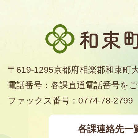
和
束
町
〒619-1295京都府相楽郡和束町
役
電話番号：各課直通電話番号を
場
ファックス番号：0774-78-2799
各課連絡先一