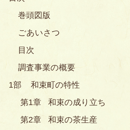
巻頭図版
ごあいさつ
目次
調査事業の概要
1部 和束町の特性
第1章 和束の成り立ち
第2章 和束の茶生産