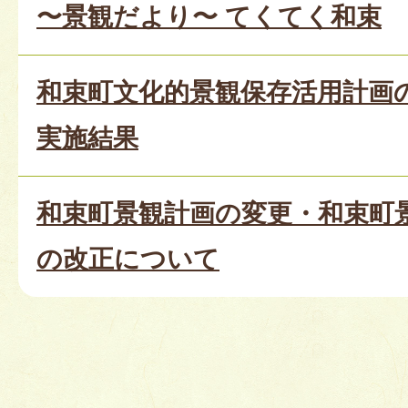
〜景観だより〜 てくてく和束
和束町文化的景観保存活用計画
実施結果
和束町景観計画の変更・和束町
の改正について