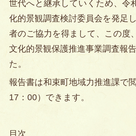
世代へと継承していくため、令
化的景観調査検討委員会を発足
者のご協力を得まして、この度
文化的景観保護推進事業調査報
た。
報告書は和束町地域力推進課で閲
17：00）できます。
目次