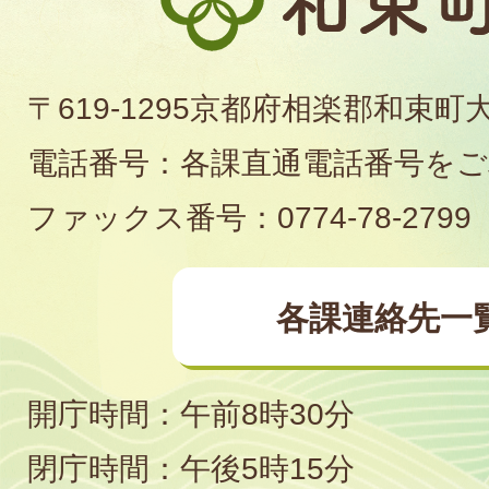
束
町
〒619-1295京都府相楽郡和束町
役
電話番号：各課直通電話番号を
場
ファックス番号：0774-78-2799
各課連絡先一
開庁時間：午前8時30分
閉庁時間：午後5時15分