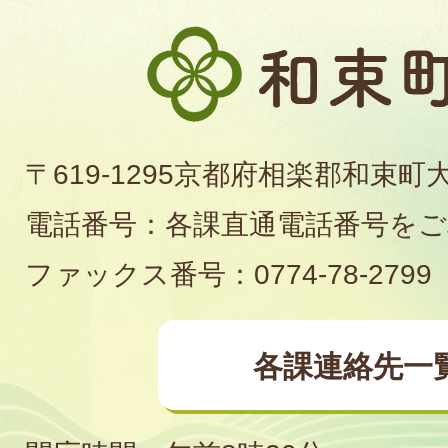
和
束
町
〒619-1295京都府相楽郡和束町
役
電話番号：各課直通電話番号を
場
ファックス番号：0774-78-2799
各課連絡先一