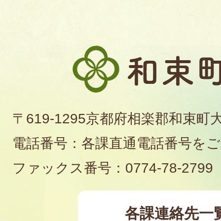
和
束
町
〒619-1295京都府相楽郡和束町
役
電話番号：各課直通電話番号を
場
ファックス番号：0774-78-2799
各課連絡先一