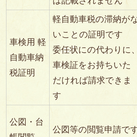
は記載されません
軽自動車税の滞納が
いことの証明です
車検用 軽
委任状にの代わりに
自動車納
車検証をお持ちいた
税証明
だければ請求できま
す
公図・台
公図等の閲覧申請で