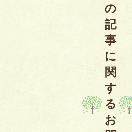
の
記
事
に
関
す
る
お