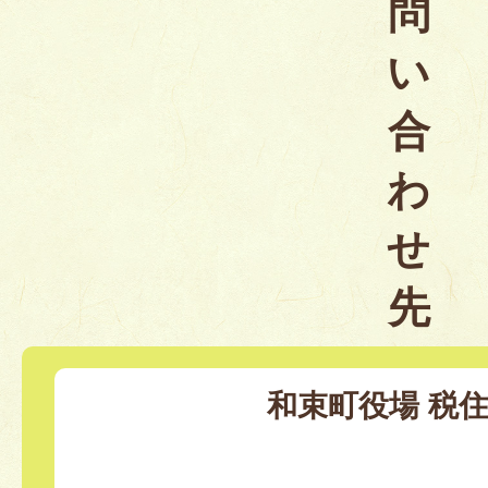
問
い
合
わ
せ
先
和束町役場 税