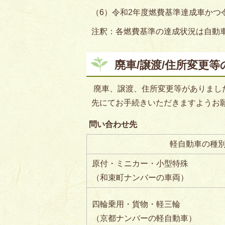
（6）令和2年度燃費基準達成車かつ令
注釈：各燃費基準の達成状況は自動
廃車/譲渡/住所変更等
廃車、譲渡、住所変更等がありまし
先にてお手続きいただきますようお
問い合わせ先
軽自動車の種
原付・ミニカー・小型特殊
（和束町ナンバーの車両）
四輪乗用・貨物・軽三輪
（京都ナンバーの軽自動車）