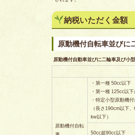
納税いただく金額
原動機付自転車並びに
原動機付自動車並びに二輪車及び小
・第一種 50cc以下
・第一種 125cc以
・特定小型原動機付
（長さ190cm以下、
kw以下）
原動機付自転
50cc超90cc以下
車