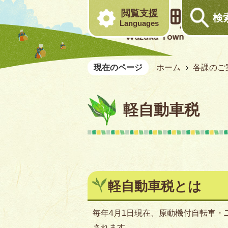
閲覧支援
検
Languages
現在のページ
ホーム
各課のご
軽自動車税
軽自動車税とは
毎年4月1日現在、原動機付自転車
されます。