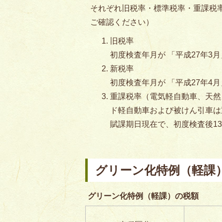
それぞれ旧税率・標準税率・重課税
ご確認ください）
旧税率
初度検査年月が 「平成27年3
新税率
初度検査年月が 「平成27年4
重課税率（電気軽自動車、天然
ド軽自動車および被けん引車は
賦課期日現在で、初度検査後1
グリーン化特例（軽課
グリーン化特例（軽課）の税額