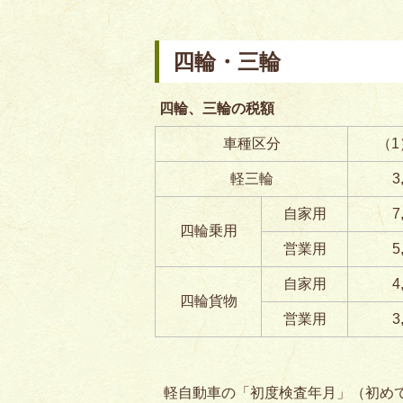
四輪・三輪
四輪、三輪の税額
車種区分
（
軽三輪
3
自家用
7
四輪乗用
営業用
5
自家用
4
四輪貨物
営業用
3
軽自動車の「初度検査年月」（初め