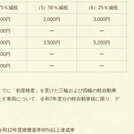
75％減税
（5）50％減税
（6）25％減税
000円
2,000円
3,000円
700円
ー
ー
800円
3,500円
5,200円
300円
ー
ー
000円
ー
ー
1日までに「初度検査」を受けた三輪および四輪の軽自動車
たす車両について、令和7年度分の軽自動車税に限り、グ
和12年度燃費基準90%以上達成車