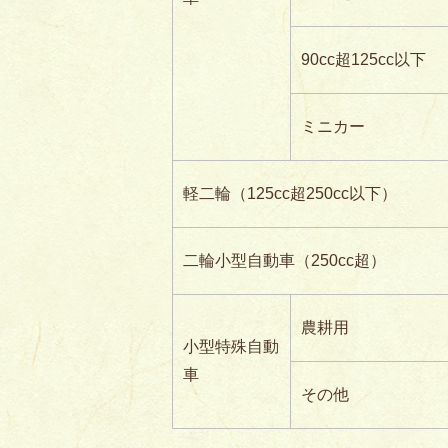
90cc超125cc以下
ミニカー
軽二輪（125cc超250cc以下）
二輪小型自動車（250cc超）
農耕用
小型特殊自動
車
その他