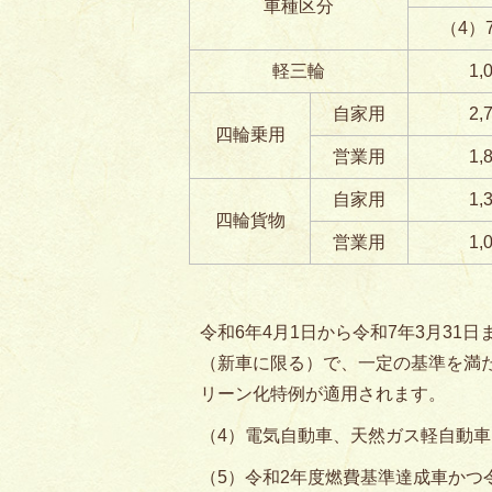
車種区分
（4）
軽三輪
1,
自家用
2,
四輪乗用
営業用
1,
自家用
1,
四輪貨物
営業用
1,
令和6年4月1日から令和7年3月3
（新車に限る）で、一定の基準を満
リーン化特例が適用されます。
（4）電気自動車、天然ガス軽自動車
（5）令和2年度燃費基準達成車かつ令