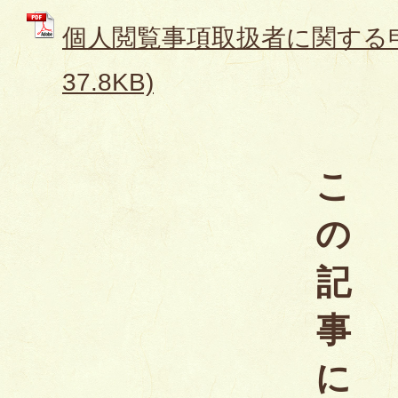
個人閲覧事項取扱者に関する申出
37.8KB)
こ
の
記
事
に