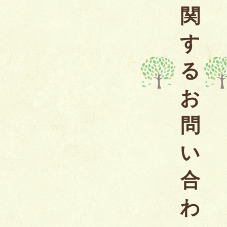
関
す
る
お
問
い
合
わ