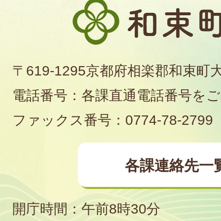
和
束
町
〒619-1295京都府相楽郡和束町
役
電話番号：各課直通電話番号を
場
ファックス番号：0774-78-2799
各課連絡先一
開庁時間：午前8時30分