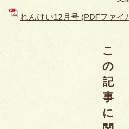
れんけい12月号 (PDFファイル:
こ
の
記
事
に
関