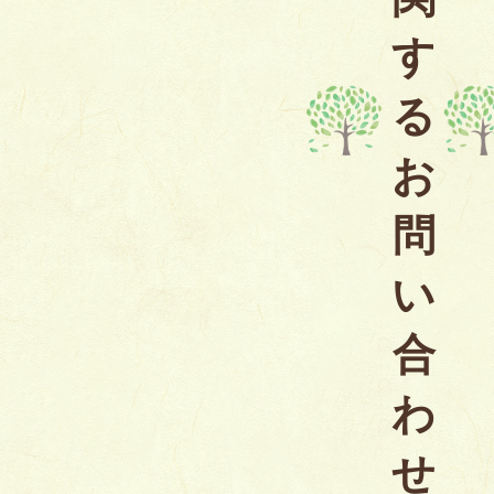
す
る
お
問
い
合
わ
せ