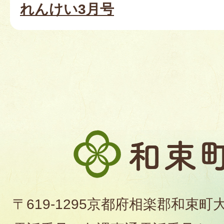
れんけい3月号
和
束
町
〒619-1295京都府相楽郡和束町
役