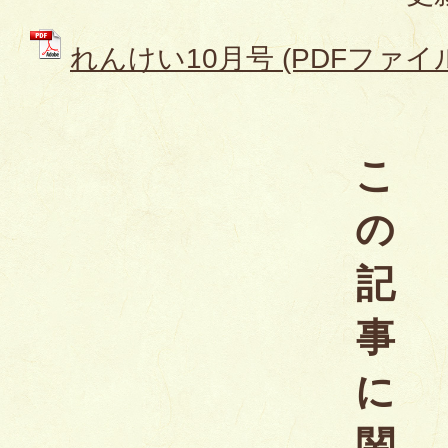
れんけい10月号 (PDFファイル:
こ
の
記
事
に
関