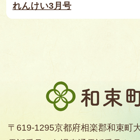
れんけい3月号
和
束
町
〒619-1295京都府相楽郡和束町
役