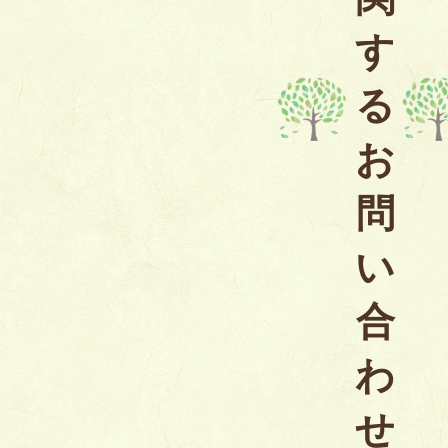
す
る
お
問
い
合
わ
せ