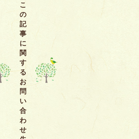
こ
の
記
事
に
関
す
る
お
問
い
合
わ
せ