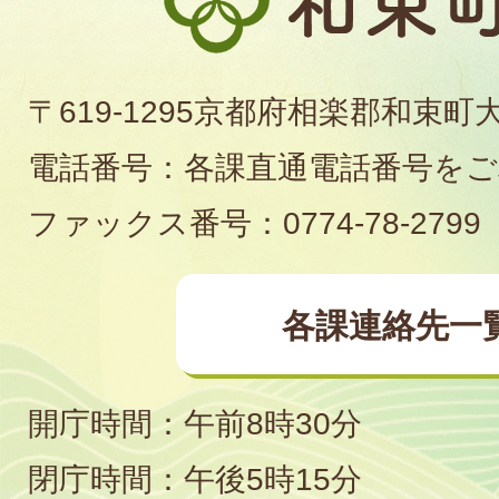
束
町
〒619-1295京都府相楽郡和束町
役
電話番号：各課直通電話番号を
場
ファックス番号：0774-78-2799
各課連絡先一
開庁時間：午前8時30分
閉庁時間：午後5時15分