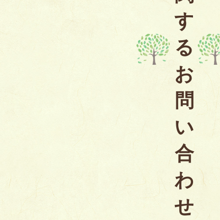
す
る
お
問
い
合
わ
せ