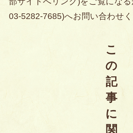
部サイトへリンク)をご覧になる
03-5282-7685)へお問い合わ
こ
の
記
事
に
関