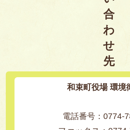
合
わ
せ
先
和束町役場 環境
電話番号：0774-78