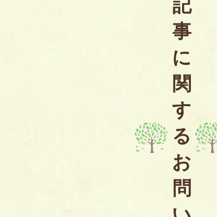
記
事
に
関
す
る
お
問
い