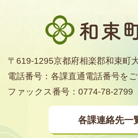
和
束
町
〒619-1295京都府相楽郡和束町
役
電話番号：各課直通電話番号を
場
ファックス番号：0774-78-2799
各課連絡先一