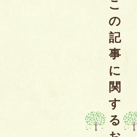
こ
の
記
事
に
関
す
る
お