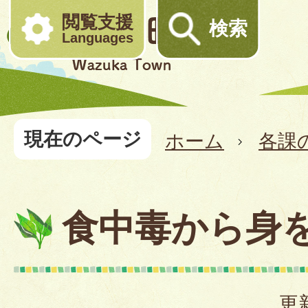
閲覧支援
検索
Languages
現在のページ
ホーム
各課
食中毒から身
更