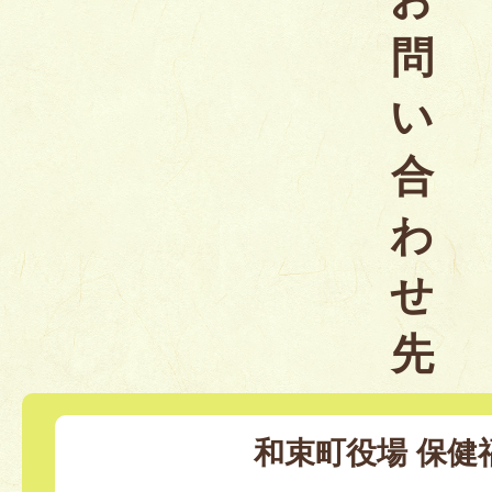
問
い
合
わ
せ
先
和束町役場 保健