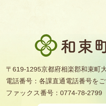
和
束
町
〒619-1295京都府相楽郡和束町
役
電話番号：各課直通電話番号を
場
ファックス番号：0774-78-2799