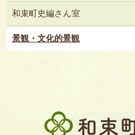
和束町史編さん室
景観・文化的景観
和
束