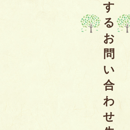
す
る
お
問
い
合
わ
せ