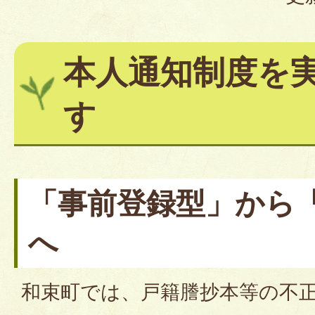
本人通知制度を
す
「事前登録型」から
へ
和束町では、戸籍謄抄本等の不