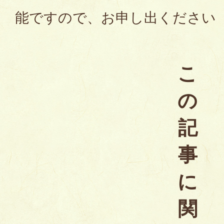
能ですので、お申し出ください
こ
の
記
事
に
関