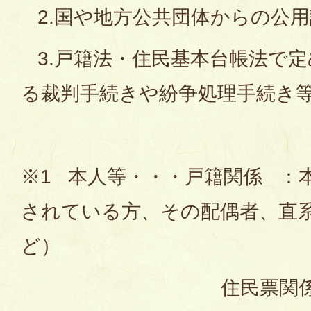
2.国や地方公共団体からの公用
3.戸籍法・住民基本台帳法で
る裁判手続きや紛争処理手続き
※1 本人等・・・戸籍関係 ：
されている方、その配偶者、直系
ど）
住民票関係：本人