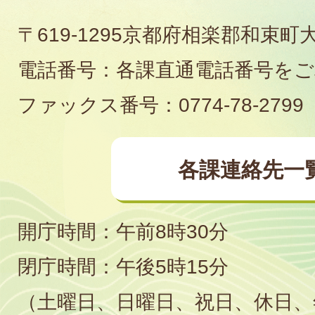
町
〒619-1295京都府相楽郡和束町
役
電話番号：各課直通電話番号を
場
ファックス番号：0774-78-2799
各課連絡先一
開庁時間：午前8時30分
閉庁時間：午後5時15分
（土曜日、日曜日、祝日、休日、