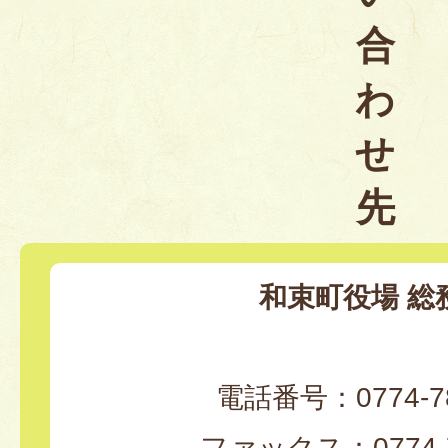
合
わ
せ
先
和束町役場 総
電話番号：0774-78
ファックス：0774-7