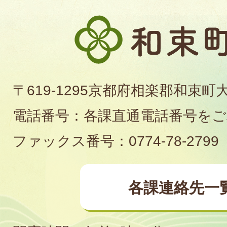
和
束
町
〒619-1295京都府相楽郡和束町
役
電話番号：各課直通電話番号を
場
ファックス番号：0774-78-2799
各課連絡先一