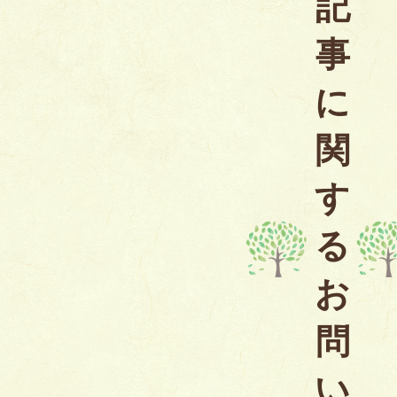
記
事
に
関
す
る
お
問
い