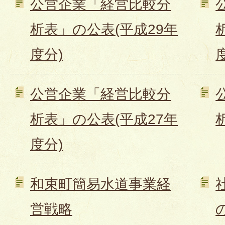
公営企業「経営比較分
析表」の公表(平成29年
度分)
公営企業「経営比較分
析表」の公表(平成27年
度分)
和束町簡易水道事業経
営戦略