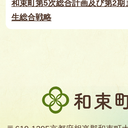
和束町第5次総合計画及び第2
生総合戦略
和
束
町