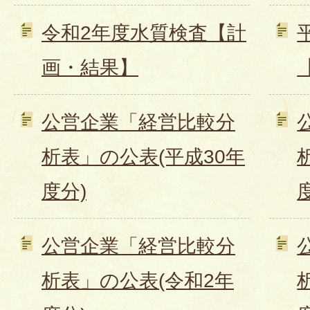
令和2年度水質検査【計
画・結果】
公営企業「経営比較分
析表」の公表(平成30年
度分)
公営企業「経営比較分
析表」の公表(令和2年