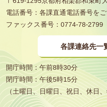
〒619-1295京都府相楽郡和束町
役
電話番号：各課直通電話番号を
場
ファックス番号：0774-78-2799
各課連絡先一
開庁時間：午前8時30分
閉庁時間：午後5時15分
（土曜日、日曜日、祝日、休日、