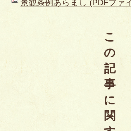
景観条例あらまし (PDFファイル:
こ
の
記
事
に
関