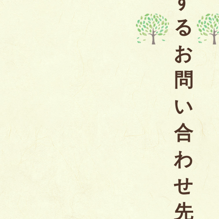
す
る
お
問
い
合
わ
せ
先