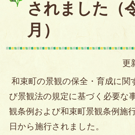
されました（
月）
更
和束町の景観の保全・育成に関
び景観法の規定に基づく必要な
観条例および和束町景観条例施行
日から施行されました。