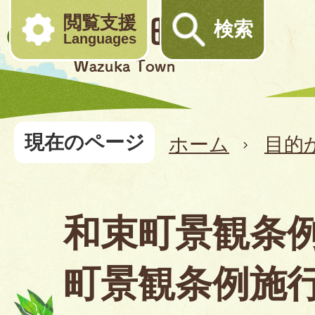
閲覧支援
検索
Languages
現在のページ
ホーム
目的
和束町景観条
町景観条例施