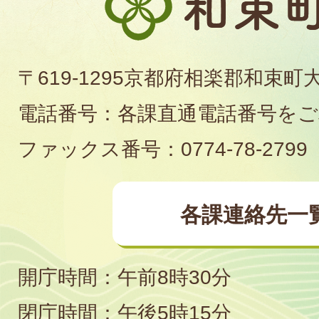
束
町
〒619-1295京都府相楽郡和束町
役
電話番号：各課直通電話番号を
場
ファックス番号：0774-78-2799
各課連絡先一
開庁時間：午前8時30分
閉庁時間：午後5時15分