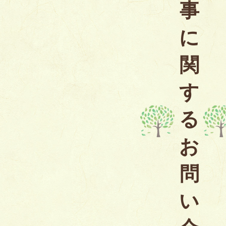
事
に
関
す
る
お
問
い