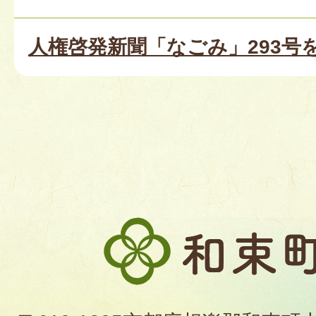
人権啓発新聞「なごみ」293号
和
束
町