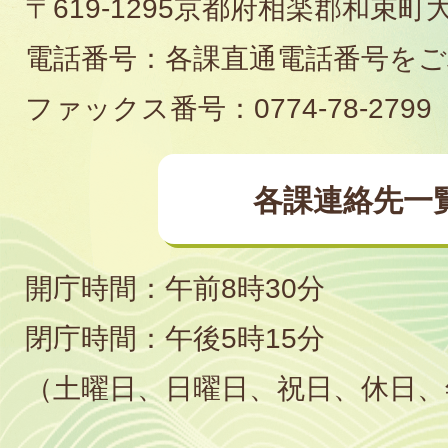
〒619-1295京都府相楽郡和束町
役
電話番号：各課直通電話番号を
場
ファックス番号：0774-78-2799
各課連絡先一
開庁時間：午前8時30分
閉庁時間：午後5時15分
（土曜日、日曜日、祝日、休日、