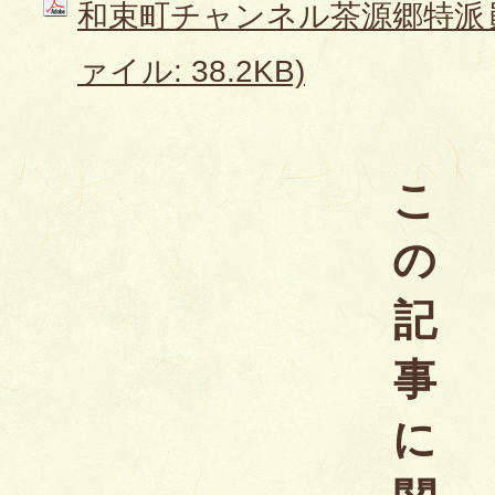
和束町チャンネル茶源郷特派員
ァイル: 38.2KB)
こ
の
記
事
に