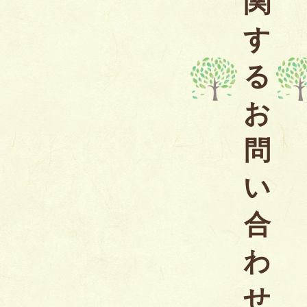
関
す
る
お
問
い
合
わ
せ