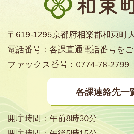
束
町
〒619-1295京都府相楽郡和束町
役
電話番号：各課直通電話番号を
場
ファックス番号：0774-78-2799
各課連絡先一
開庁時間：午前8時30分
閉庁時間：午後5時15分