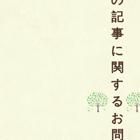
記
事
に
関
す
る
お
問