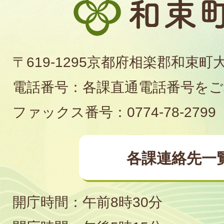
束
町
〒619-1295京都府相楽郡和束町
役
電話番号：各課直通電話番号を
場
ファックス番号：0774-78-2799
各課連絡先一
開庁時間：午前8時30分