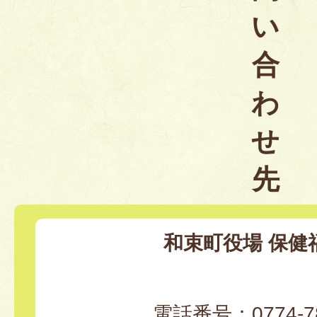
い
合
わ
せ
先
和束町役場 保健
電話番号：0774-78