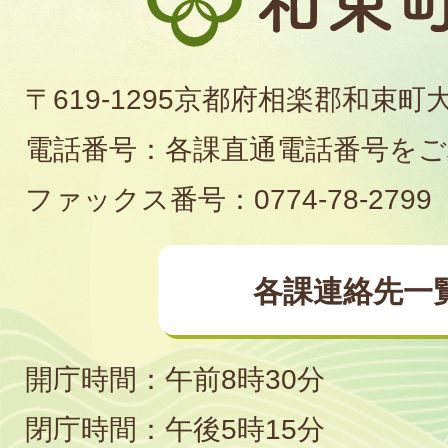
束
町
〒619-1295京都府相楽郡和束町
役
電話番号：各課直通電話番号を
場
ファックス番号：0774-78-2799
各課連絡先一
開庁時間：午前8時30分
閉庁時間：午後5時15分