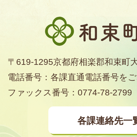
和
束
町
〒619-1295京都府相楽郡和束町
役
電話番号：各課直通電話番号を
場
ファックス番号：0774-78-2799
各課連絡先一