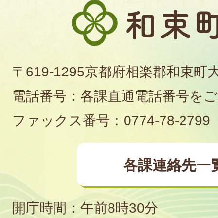
和
束
町
〒619-1295京都府相楽郡和束町
役
電話番号：各課直通電話番号を
場
ファックス番号：0774-78-2799
各課連絡先一
開庁時間：午前8時30分