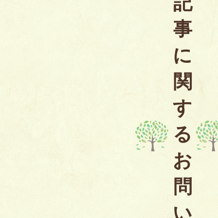
記
事
に
関
す
る
お
問
い