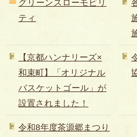
グリーンスローモビリ
ティ
【京都ハンナリーズ×
和束町】「オリジナル
バスケットゴール」が
設置されました！
令和8年度茶源郷まつり