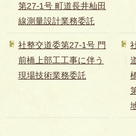
第27-1号 町道長井杣田
線測量設計業務委託
社整交道委第27-1号 門
前橋上部工工事に伴う
現場技術業務委託