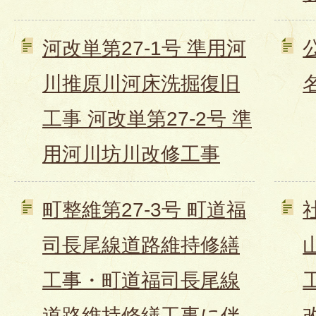
河改単第27-1号 準用河
川推原川河床洗掘復旧
工事 河改単第27-2号 準
用河川坊川改修工事
町整維第27-3号 町道福
司長尾線道路維持修繕
工事・町道福司長尾線
道路維持修繕工事に伴