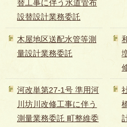
替工事に伴う水道管布
設替設計業務委託
木屋地区送配水管等測
量設計業務委託
河改単第27-1号 準用河
川坊川改修工事に伴う
測量業務委託 町整維委