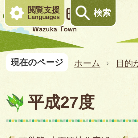
閲覧支援
検索
Languages
現在のページ
ホーム
目的
平成27度