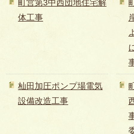
町営第3中西団地住宅解
体工事
杣田加圧ポンプ場電気
設備改造工事