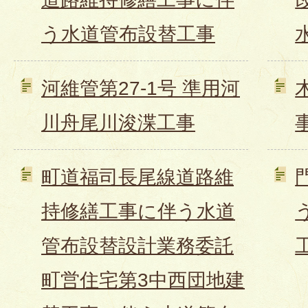
う水道管布設替工事
河維管第27-1号 準用河
川舟尾川浚渫工事
町道福司長尾線道路維
持修繕工事に伴う水道
管布設替設計業務委託
町営住宅第3中西団地建