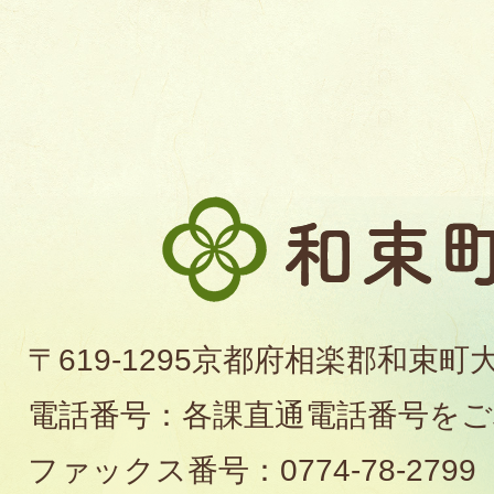
和
束
町
〒619-1295京都府相楽郡和束町
役
電話番号：各課直通電話番号を
場
ファックス番号：0774-78-2799